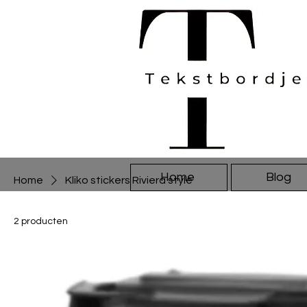
Home
Blog
Home
Kliko stickers Riviera style
2 producten