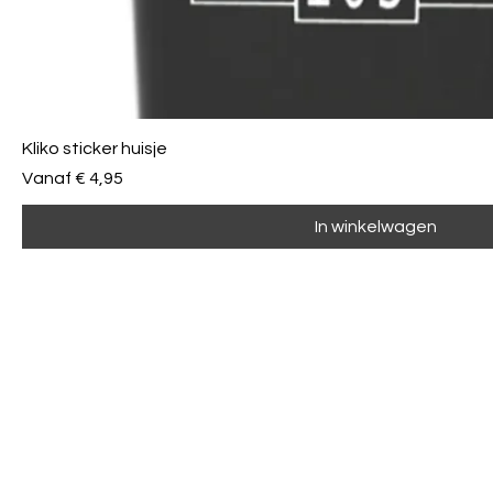
Kliko sticker huisje
Verkoopprijs
Vanaf
€ 4,95
In winkelwagen