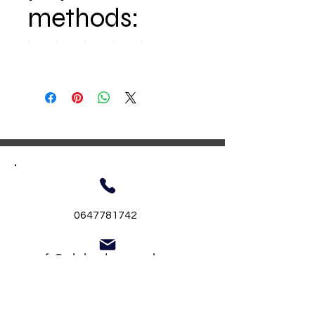
methods:
0647781742
info@tekstbordjesenzo.nl