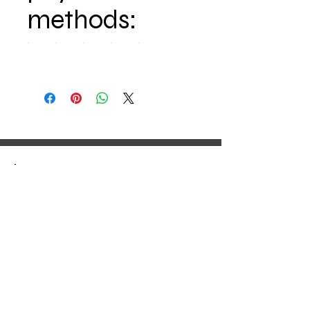
methods:
0647781742
info@tekstbordjesenzo.nl