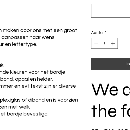
en maken door ons met een groot
Aantal
*
t aanpassen naar wens.
ur en lettertype.
I
uk:
lende kleuren voor het bordje
 dibond, opaal en helder.
We a
mer en evt tekst zijn er diverse
lexiglas of dibond en is voorzien
the f
ezen met welk
et bordje bevestigd.