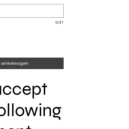
0/31
n winkelwagen
ccept
ollowing