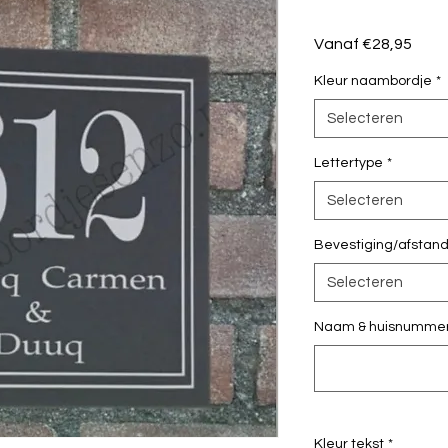
Verk
Vanaf
€28,95
Kleur naambordje
*
Selecteren
Lettertype
*
Selecteren
Bevestiging/afstan
Selecteren
Naam & huisnummer 
Kleur tekst
*