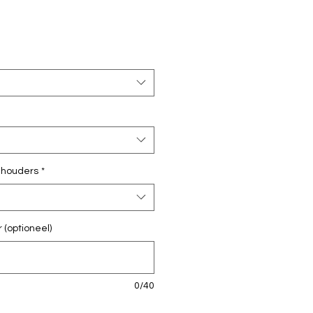
oopprijs
dhouders
*
(optioneel)
0/40