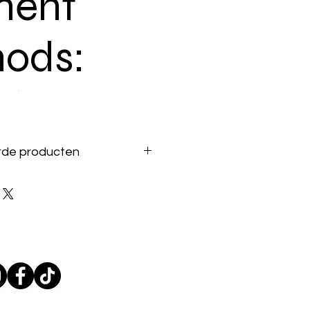
ment
ods:
rde producten
seerde producten kunnen niet
, maar als er iets niet naar
ontact met ons op en kijken we
plossing.