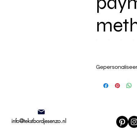
pay
meth
Gepersonalisee
Let op: gepersonali
geretourneerd worden
wens is, neem dan c
naar een passende o
info@tekstbordjesenzo.nl