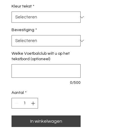
Kleur tekst
*
Bevestiging
*
Welke Voetbalclub wilt u op het
tekstbord (optioneel)
0/500
Aantal
*
In winkelwagen