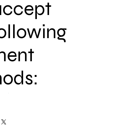
ccept
ollowing
ment
ods: