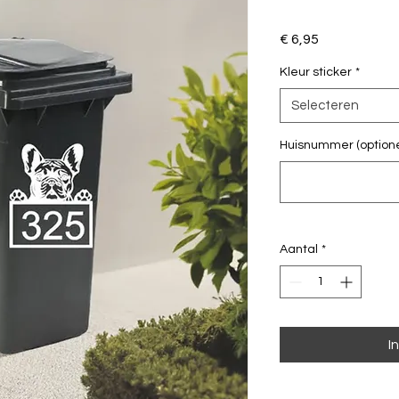
Prijs
€ 6,95
Kleur sticker
*
Selecteren
Huisnummer (optione
Aantal
*
I