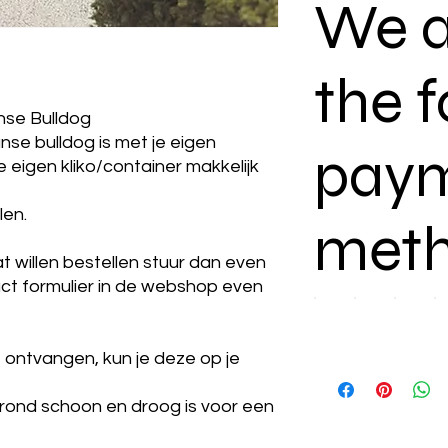
We a
the f
anse Bulldog
anse bulldog is met je eigen
pay
 eigen kliko/container makkelijk
len.
meth
 willen bestellen stuur dan even
tact formulier in de webshop even
 ontvangen, kun je deze op je
rond schoon en droog is voor een