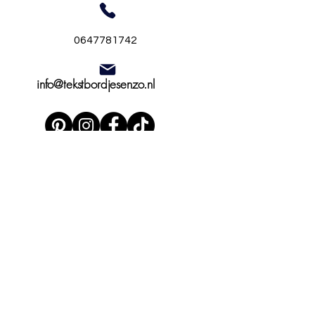
0647781742
info@tekstbordjesenzo.nl
Over ons
Retouren
Algemene voorwaarden
Privacybeleid
contact
Powered By Tekstbordjesenzo
Copyright
2018-2025