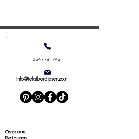
0647781742
info@tekstbordjesenzo.nl
Over ons
Retouren