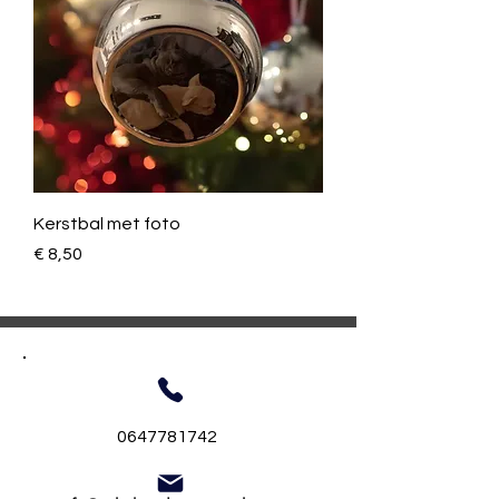
Kerstbal met foto
Prijs
€ 8,50
0647781742