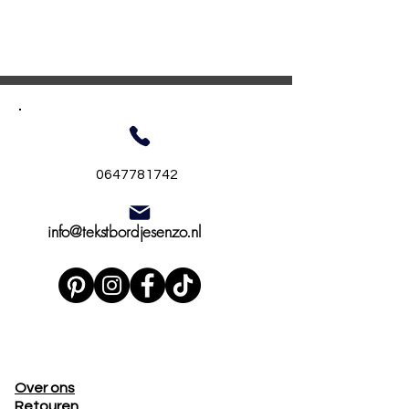
0647781742
info@tekstbordjesenzo.nl
Over ons
Retouren